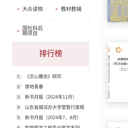
大众读物
教材教辅
国社科后
期项目
排行榜
《文心雕龙》研究
1
禁地青春
2
新书月报（2024年11月）
3
山东省城试办大学堂暂行章程
4
新书月报（2024年7、8月）
5
智能医学工程专业医学系列教材
6