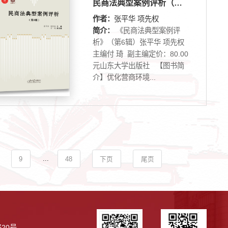
民商法典型案例评析（第6辑）
作者：
张平华 项先权
简介：
《民商法典型案例评
析》（第6辑）张平华 项先权
主编付 琦 副主编定价：80.00
元山东大学出版社 【图书简
介】优化营商环境...
...
9
48
下页
尾页
20号